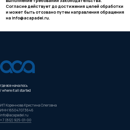
выполнение требований законодательства.
Согласие действует до достижения целей обработки
и может быть отозвано путем направления обращения
на info@acapadel.ru.
где все началось
/ where it all started
ИП Кореннова Кристина Олеговна
ИНН 165047073646
info@acapadel.ru
+ 7 (812) 925-01-00