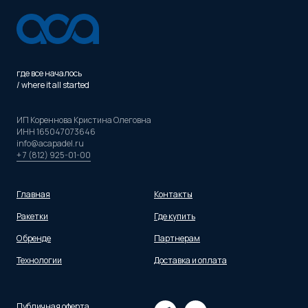
где все началось
/ where it all started
ИП Кореннова Кристина Олеговна
ИНН 165047073646
info@acapadel.ru
+ 7 (812) 925-01-00
Главная
Контакты
Ракетки
Где купить
О бренде
Партнерам
Технологии
Доставка и оплата
Публичная оферта